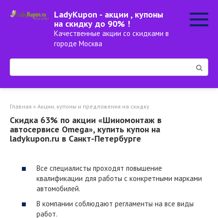
Перейти
LadyKupon - акции , купоны
к
на скидку до 90% !
контенту
Качественные акции со скидками в
городе Москва
Поиск:
Главная
»
Акции, купоны и предложения на скидку
Скидка 63% по акции «Шиномонтаж в
автосервисе Omega», купить купон на
ladykupon.ru в Санкт-Петербурге
Все специалисты проходят повышение
квалификации для работы с конкретными марками
автомобилей.
В компании соблюдают регламенты на все виды
работ.